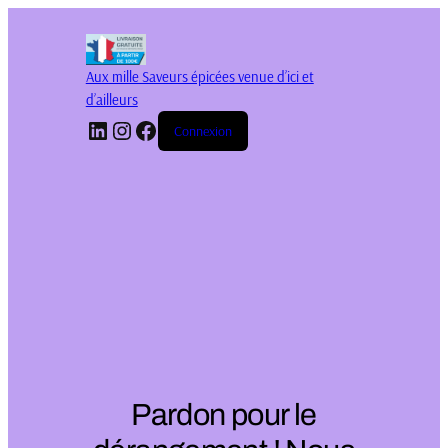
Aux mille Saveurs épicées venue d’ici et
d’ailleurs
LinkedIn
Instagram
Facebook
Connexion
Pardon pour le