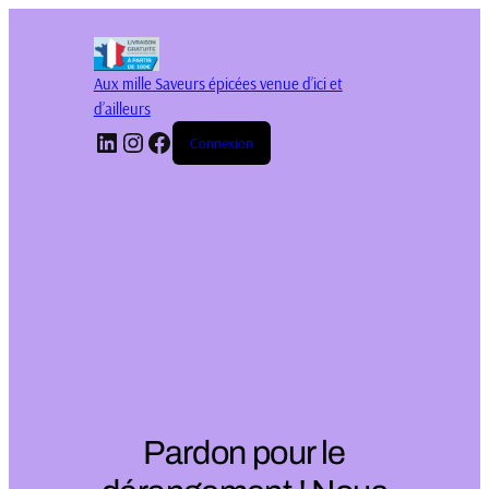
Aux mille Saveurs épicées venue d’ici et
d’ailleurs
LinkedIn
Instagram
Facebook
Connexion
Pardon pour le